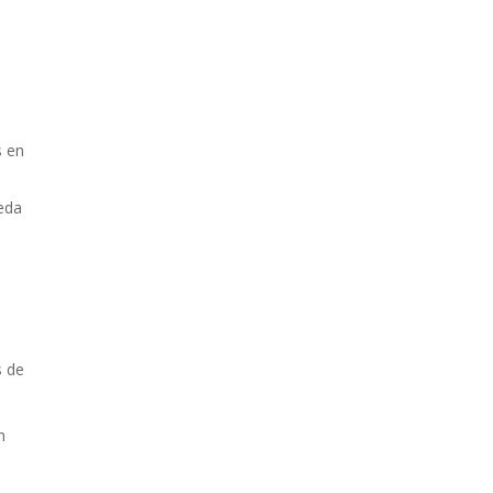
s en
neda
s de
n