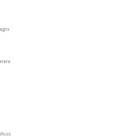
pagos
arrera
íficos