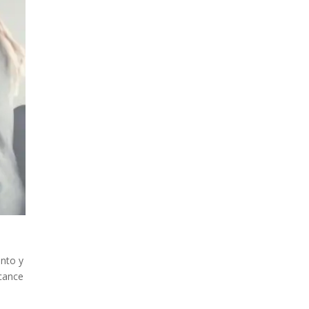
ento y
lcance