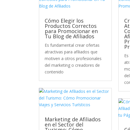
Cómo Elegir los
Cr
Productos Correctos
At
para Promocionar en
Co
Tu Blog de Afiliados
Af
Pr
Es fundamental crear ofertas
P
atractivas para afiliados que
Es
motiven a otros profesionales
atr
del marketing o creadores de
mo
contenido
de
co
Marketing de Afiliados
en el Sector del
Turismo: Cómo
Có