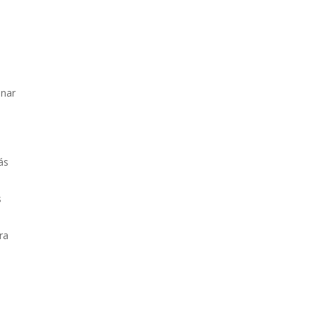
onar
ás
s
ra