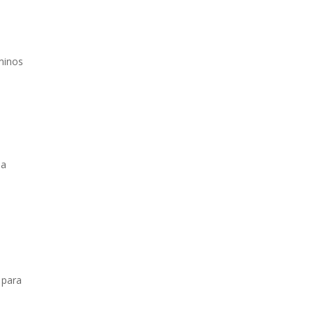
rminos
da
s
 para