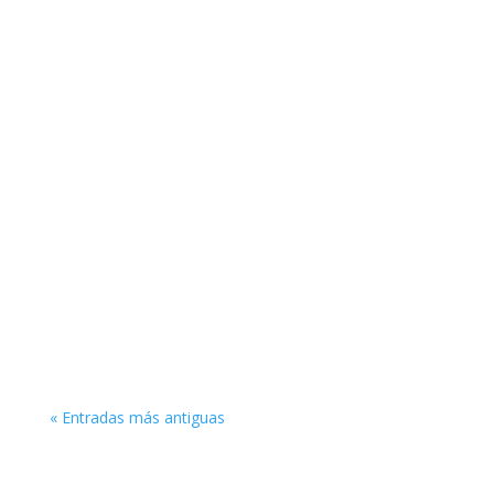
La afiliación en el mercado de la alimentación se
presenta como una excelente oportunidad para
creadores de contenido.
« Entradas más antiguas