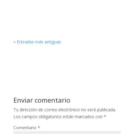
El marketing de afiliados en la industria de la
moda es la forma más efectiva para que
influencers y bloggers moneticen su contenido.
« Entradas más antiguas
Enviar comentario
Tu dirección de correo electrónico no será publicada.
Los campos obligatorios están marcados con
*
Comentario
*