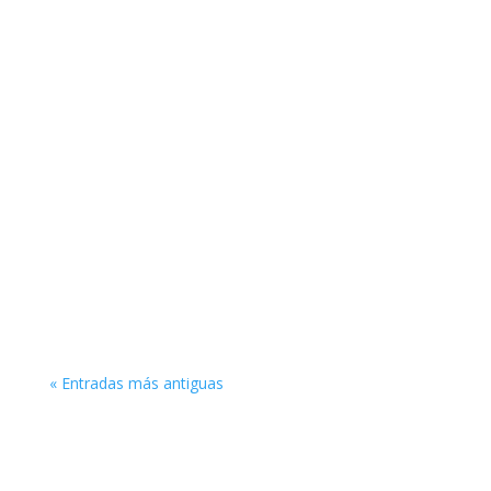
La afiliación en el mercado de la alimentación se
presenta como una excelente oportunidad para
creadores de contenido.
« Entradas más antiguas